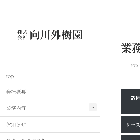
業
top
top
会社概要
造
業務内容
お知らせ
リー