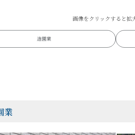
画像をクリックすると拡
造園業
園業