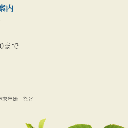
案内
s
30まで
年末年始 など